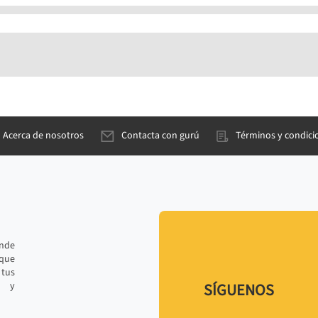
Acerca de nosotros
Contacta con gurú
Términos y condici
ande
 que
tus
r y
SÍGUENOS