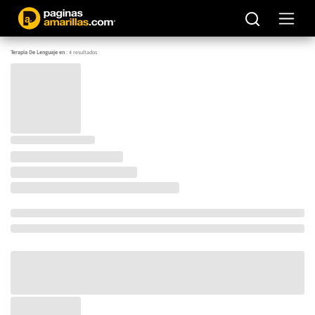
Terapia De Lenguaje en
:
4
resultados