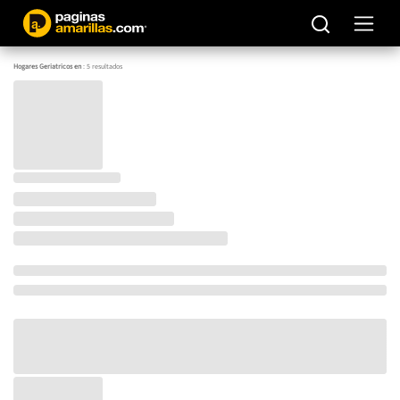
Hogares Geriatricos en
:
5
resultados