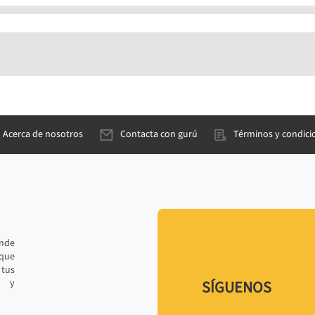
Acerca de nosotros
Contacta con gurú
Términos y condici
ande
 que
tus
r y
SÍGUENOS