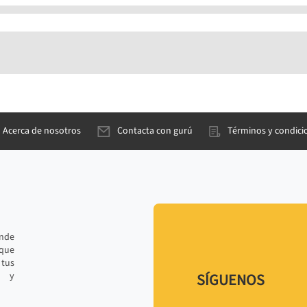
Acerca de nosotros
Contacta con gurú
Términos y condici
ande
 que
tus
r y
SÍGUENOS