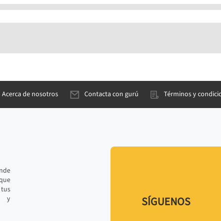
Acerca de nosotros
Contacta con gurú
Términos y condici
ande
 que
tus
r y
SÍGUENOS