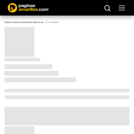
Industria Quimica Minerales Basicos en
:
11
resultados