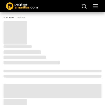
Financiero en
:
1
resultados