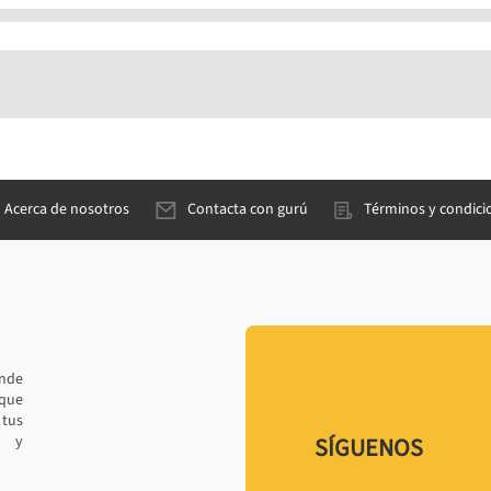
Acerca de nosotros
Contacta con gurú
Términos y condici
ande
 que
tus
r y
SÍGUENOS