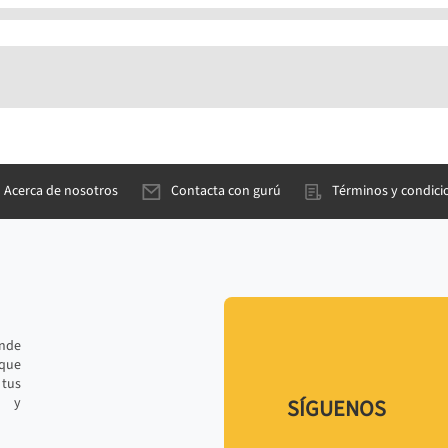
Acerca de nosotros
Contacta con gurú
Términos y condici
ande
 que
tus
r y
SÍGUENOS