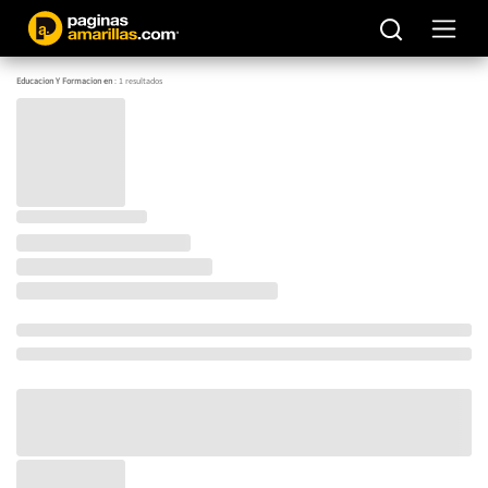
Educacion Y Formacion en
:
1
resultados