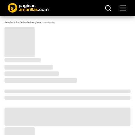
Petroleo Y Sus Derivados Energia en
:
3
resultados