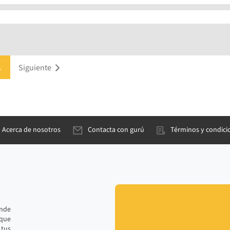
(current)
Next
1
Siguiente
Acerca de nosotros
Contacta con gurú
Términos y condici
ande
 que
tus