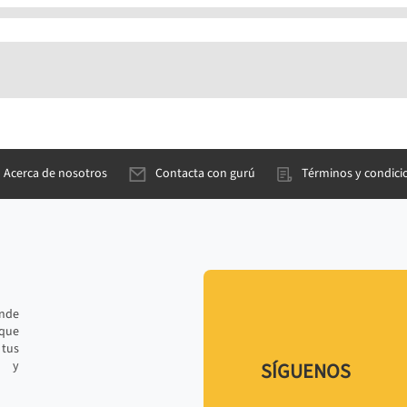
Acerca de nosotros
Contacta con gurú
Términos y condici
ande
 que
tus
r y
SÍGUENOS