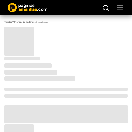
Textiles Y Prendas De Vestir en
:
2
resultados