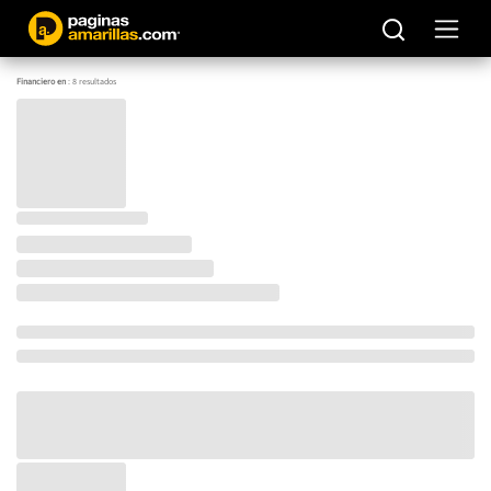
Financiero en
:
8
resultados