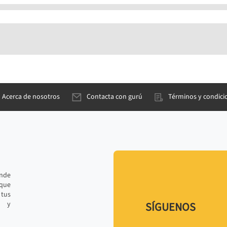
Acerca de nosotros
Contacta con gurú
Términos y condici
ande
 que
tus
r y
SÍGUENOS