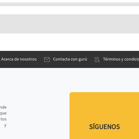
Acerca de nosotros
Contacta con gurú
Términos y condici
ande
 que
tus
r y
SÍGUENOS