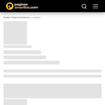
Muebles Y Maderas En General en
:
1
resultados