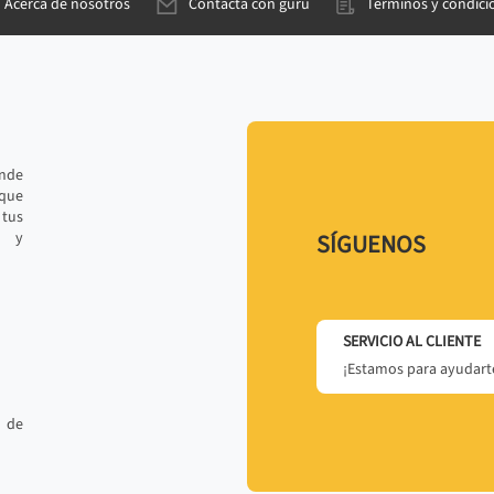
Acerca de nosotros
Contacta con gurú
Términos y condici
ande
 que
tus
r y
SÍGUENOS
SERVICIO AL CLIENTE
¡Estamos para ayudarte
 de