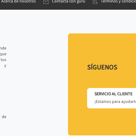
Acerca de nosotros
Contacta con gurú
Términos y condici
ande
 que
tus
r y
SÍGUENOS
SERVICIO AL CLIENTE
¡Estamos para ayudarte
 de