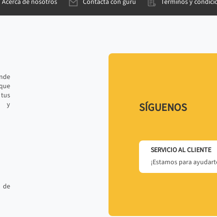
Acerca de nosotros
Contacta con gurú
Términos y condici
ande
 que
tus
r y
SÍGUENOS
SERVICIO AL CLIENTE
¡Estamos para ayudarte
 de