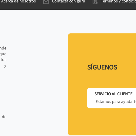
Acerca de nosotros
Contacta con gurú
Términos y condici
ande
 que
tus
r y
SÍGUENOS
SERVICIO AL CLIENTE
¡Estamos para ayudarte
 de