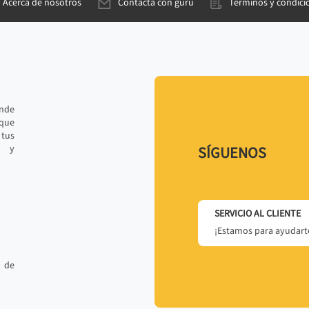
Acerca de nosotros
Contacta con gurú
Términos y condici
ande
 que
tus
r y
SÍGUENOS
SERVICIO AL CLIENTE
¡Estamos para ayudarte
 de