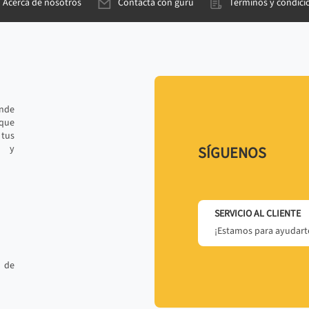
Acerca de nosotros
Contacta con gurú
Términos y condici
ande
 que
tus
r y
SÍGUENOS
SERVICIO AL CLIENTE
¡Estamos para ayudarte
 de