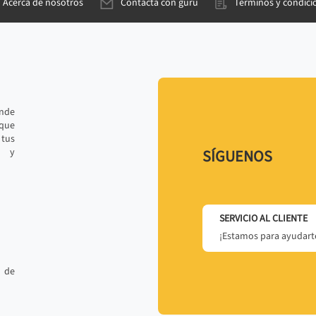
Acerca de nosotros
Contacta con gurú
Términos y condici
ande
 que
tus
r y
SÍGUENOS
SERVICIO AL CLIENTE
¡Estamos para ayudarte
 de