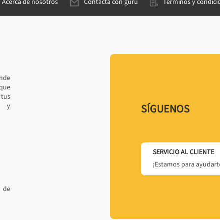
Acerca de nosotros
Contacta con gurú
Términos y condici
ande
 que
tus
r y
SÍGUENOS
SERVICIO AL CLIENTE
¡Estamos para ayudarte
 de