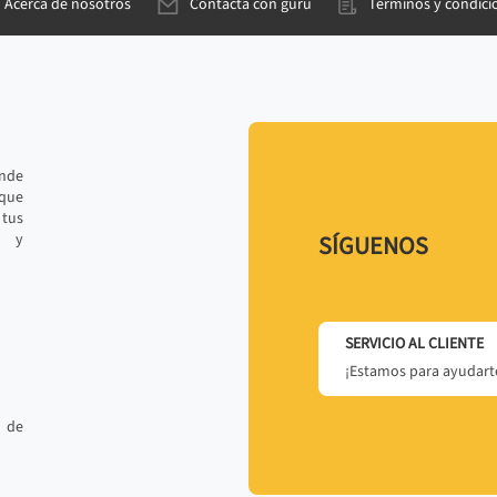
Acerca de nosotros
Contacta con gurú
Términos y condici
ande
 que
tus
r y
SÍGUENOS
SERVICIO AL CLIENTE
¡Estamos para ayudarte
 de