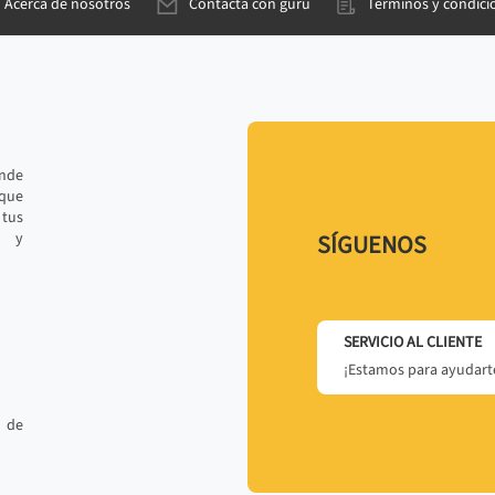
Acerca de nosotros
Contacta con gurú
Términos y condici
ande
 que
tus
r y
SÍGUENOS
SERVICIO AL CLIENTE
¡Estamos para ayudarte
 de