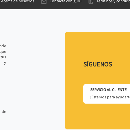
Acerca de nosotros
Contacta con gurú
Términos y condici
ande
 que
tus
r y
SÍGUENOS
SERVICIO AL CLIENTE
¡Estamos para ayudarte
 de