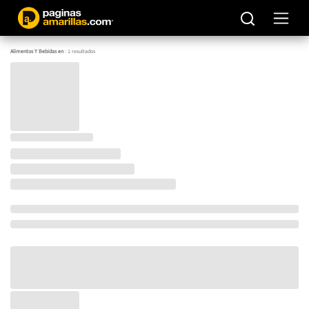
Alimentos Y Bebidas en
:
1
resultados