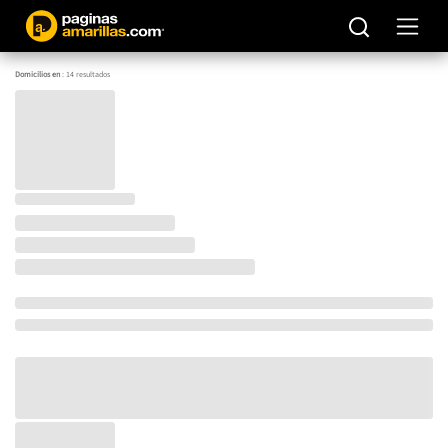
Domicilios en
:
14
resultados