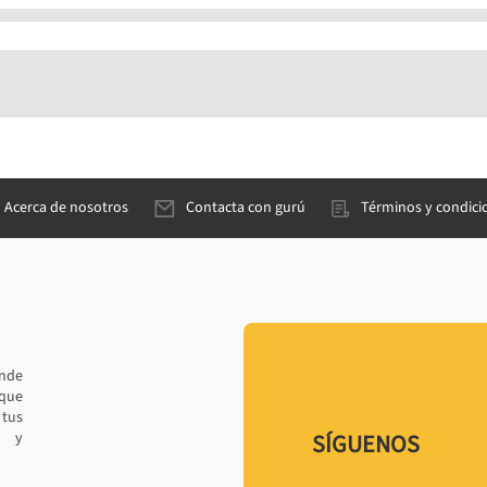
Acerca de nosotros
Contacta con gurú
Términos y condici
ande
 que
tus
r y
SÍGUENOS