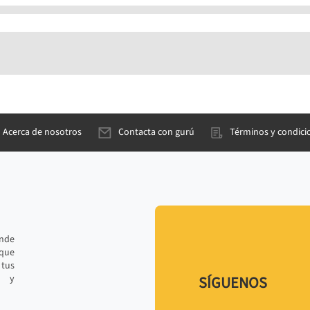
Acerca de nosotros
Contacta con gurú
Términos y condici
ande
 que
tus
r y
SÍGUENOS