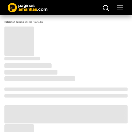
Hoteleria Y Turismo en
:
395
resultados