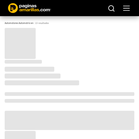
Automotores Automotriz en
:
13
resultados