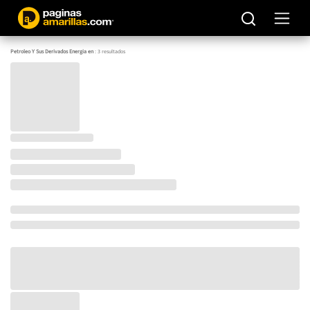
Petroleo Y Sus Derivados Energia en
:
3
resultados