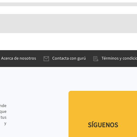
Acerca de nosotros
Contacta con gurú
Términos y condici
ande
 que
tus
r y
SÍGUENOS