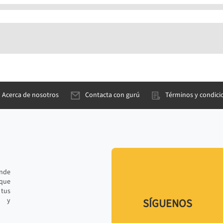
Acerca de nosotros
Contacta con gurú
Términos y condici
ande
 que
tus
r y
SÍGUENOS