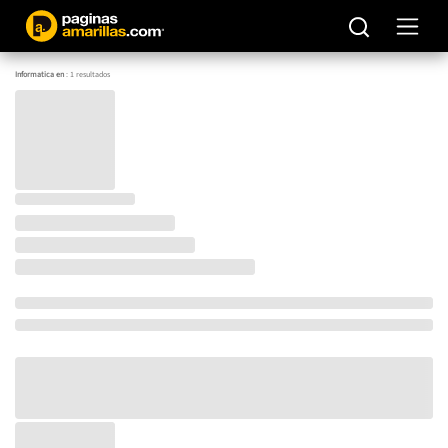
Informatica en
:
1
resultados