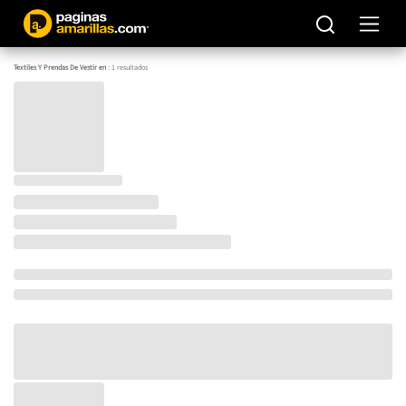
Textiles Y Prendas De Vestir en
:
1
resultados