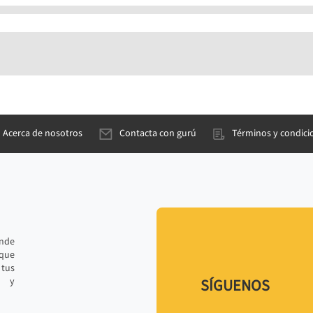
Acerca de nosotros
Contacta con gurú
Términos y condici
ande
 que
tus
r y
SÍGUENOS