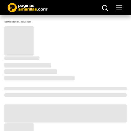
Domicilios en
:
3
resultados