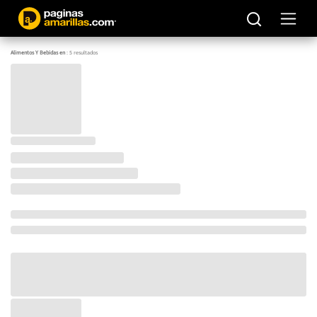
Alimentos Y Bebidas en
:
5
resultados